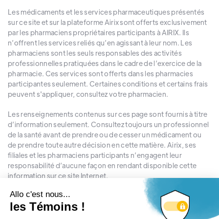
Les médicaments et les services pharmaceutiques présentés
sur ce site et sur la plateforme Airix sont offerts exclusivement
par les pharmaciens propriétaires participants à AIRIX. Ils
n’offrent les services reliés qu’en agissant à leur nom. Les
pharmaciens sont les seuls responsables des activités
professionnelles pratiquées dans le cadre de l’exercice de la
pharmacie. Ces services sont offerts dans les pharmacies
participantes seulement. Certaines conditions et certains frais
peuvent s'appliquer, consultez votre pharmacien.
Les renseignements contenus sur ces page sont fournis à titre
d’information seulement. Consultez toujours un professionnel
de la santé avant de prendre ou de cesser un médicament ou
de prendre toute autre décision en cette matière. Airix, ses
filiales et les pharmaciens participants n’engagent leur
responsabilité d’aucune façon en rendant disponible cette
information sur ce site Internet.
Médicaments: Tout médicament ou produit de santé naturel
peut causer des effets indésirables sérieux ou des interactions
avec d’autres médicaments. Lire attentivement les