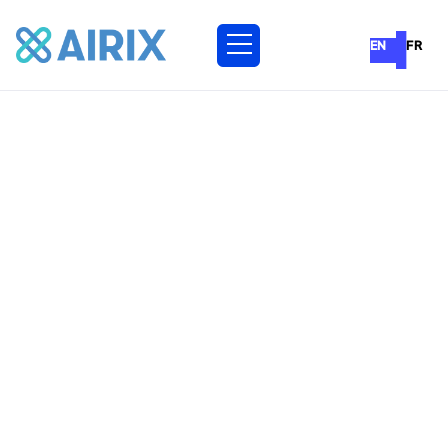
EN
FR